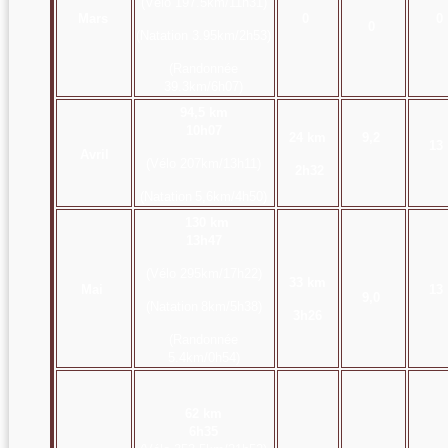
(Vélo 197.5
km/11h31)
Mars
0
0
0
(Natation
3.95km/2h53)
(Randonnée
39
.3km/6h07)
94,5 km
10h07
24 km
9,2
13
Avril
(Vélo 207
km/13h11)
2h32
(Natation
5,6km/4h50)
130 km
13h47
(Vélo 295
km/17h22)
33 km
Mai
13
9,0
(Natation
8km/5h38)
3h26
(Randonnée
5.4
km/0h54)
62 km
6h35