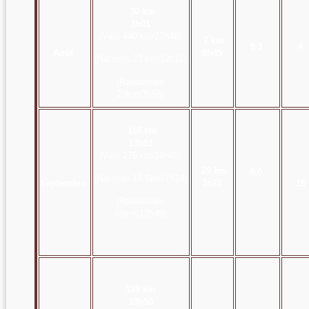
30 km
3h01
(Vélo 440
km/27h48)
7 km
9,3
4
Août
0h45
(Natation
23 km/12h11)
(Randonnée
23
km/3h53)
118 km
13h51
(Vélo 276
km/16h05)
29 km
8,0
(Natation
15.6km/7h24)
Septembre
3h27
16
(Randonnée
69
km/12h49)
189 km
18h50