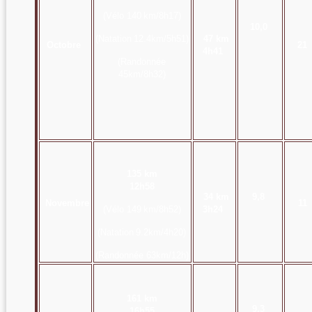
(Vélo 140
km/8h17)
10,0
(Natation
12.4km/5h51)
47 km
Octobre
21
4h41
(Randonnée
45
km/8h32)
135 km
12h58
34 km
9,8
Novembre
11
(Vélo 149
km/8h52)
3h24
(Natation
9.2km/4h20)
(Randonnée 63
km/12h)
161 km
9,3
16h55