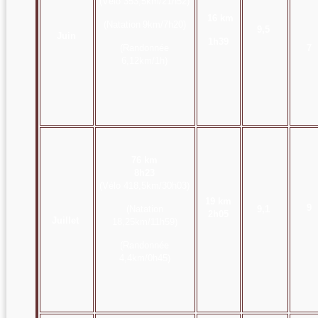
(Vélo 353,5
km/21h52)
16 km
(Natation
9km/7h20)
9,5
Juin
1h39
(Randonnée
7
6,12
km/1h)
76 km
8h23
(Vélo 418,5
km/30h03)
19 km
9
(Natation
9,1
2h05
Juillet
18,25km/11h59)
(Randonnée
4,4
km/0h45)