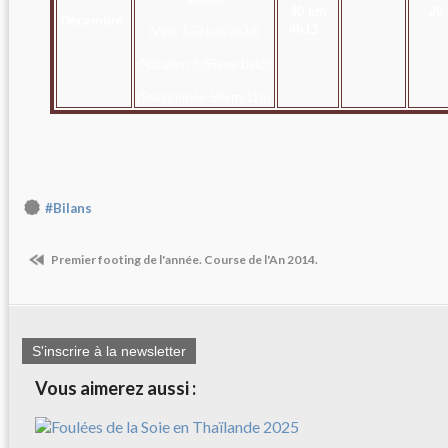
40 km
20
Décembre
4h13
(Vélo 170
km/9h24)
(Natation
3.65km/1h43)
(Randonnée 59
km/11h)
#Bilans
Premier footing de l'année. Course de l'An 2014.
S'inscrire à la newsletter
Vous aimerez aussi :