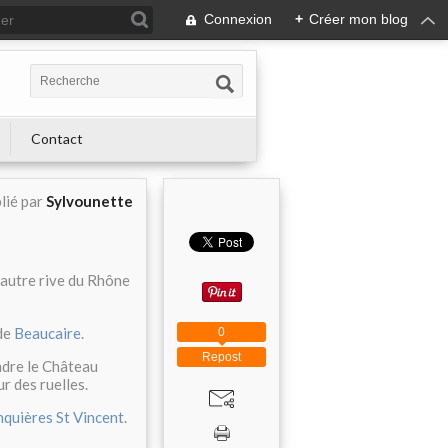
Connexion
+
Créer mon blog
Contact
lié par
Sylvounette
 l'autre rive du Rhône
 de
Beaucaire
.
0
Repost
indre le Château
ur des ruelles.
nquières St Vincent
.