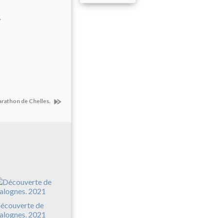
.
arathon de Chelles.
écouverte de
alognes. 2021