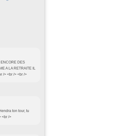
S ENCORE DES
E A LA RETRAITE IL
 <br /> <br />
iendra ton tour, tu
 <br />