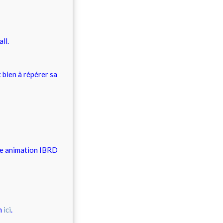
all.
 bien à répérer sa
tte animation IBRD
an
ici
.