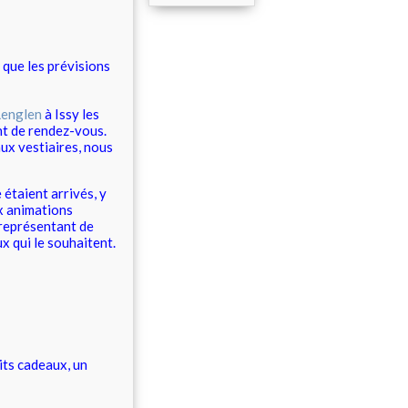
e que les prévisions
Lenglen
à Issy les
int de rendez-vous.
aux vestiaires, nous
étaient arrivés, y
x animations
 représentant de
x qui le souhaitent.
its cadeaux, un