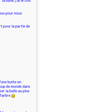
a balle, j'ai le chic
nous pour nous
t pour la partie de
d'une butte en
ucoup de monde dans
er la balle au plus
l'arbre