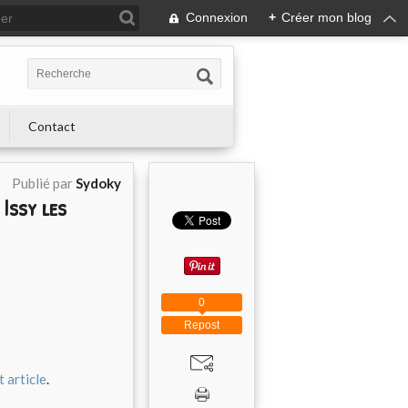
Connexion
+
Créer mon blog
Contact
Publié par
Sydoky
Issy les
0
Repost
 article
.