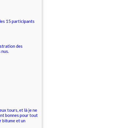
les 15 participants
nstration des
 nus.
ux tours, et là je ne
ent bonnes pour tout
r bitume et un