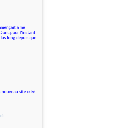
mmençait à me
 Donc pour l'instant
 plus long depuis que
t nouveau site créé
ici