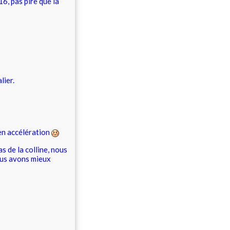
6, pas pire que la
lier.
 en accélération
as de la colline, nous
nous avons mieux