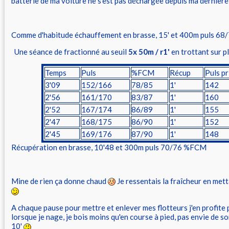
batterie de ma voiture ne s'est pas déchargée depuis ma dernière s
Comme d'habitude échauffement en brasse, 15' et 400m puls 6
Une séance de fractionné au seuil
5x 50m / r1'
en trottant sur p
Temps
Puls
%FCM
Récup
Puls pr
3'09
152/166
78/85
1'
142
2'56
161/170
83/87
1'
160
2'52
167/174
86/89
1'
155
2'47
168/175
86/90
1'
152
2'45
169/176
87/90
1'
148
Récupération en brasse, 10'48 et 300m puls 70/76 %FCM
Mine de rien ça donne chaud
Je ressentais la fraîcheur en mett
A chaque pause pour mettre et enlever mes flotteurs j'en profite 
lorsque je nage, je bois moins qu'en course à pied, pas envie de sor
10'