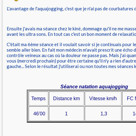
L'avantage de l'aquajogging, c'est que je n'ai pas de courbatures
Ensuite j'avais ma séance chez le kiné, dommage qu'il ne me mass
avant les ultra sons. En tout cas c'est un bon moment de relaxati
C'était ma 6ème séance et il voulait savoir si je continuais pour 
semble aller bien. En fait mon médecin m'avait prescrit une écho 
contrôle veineux au cas où la douleur ne passe pas. Mais j'ai qu
vous (mercredi prochain) pour être certaine qu'il n'y a rien d'autr
gauche... Selon le résultat j'utiliserai ou non toutes mes séances k
Séance natation aquajogging
Temps
Distance km
Vitesse km/h
FC 
46'00
1
1,3
1