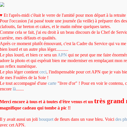
♥ Et l'après-midi c'était le verre de l'amitié pour mon départ à la retraite 
Pour l'occasion j'ai passé toute une journée (la veille) à préparer des dess
clafoutis, far breton et cakes, et le matin même quelques tartes.
Comme cela se fait, j'ai eu droit à un beau discours de la Chef de Servic
carrière, mes défauts et qualités.
Après ce moment plutôt émouvant, c'est la Cadre du Service qui va me
bien lourd et un autre plus léger...........
Le plus lourd, et bien ce sera un
APN
qui ne peut que me faire énormém
adore la photo et qui espérait bien me moderniser en remplaçant mon re
un reflex numérique.
Le plus léger contient
ceci
, l'indispensable pour cet APN que je vais bi
de mes Foulées de la Soie !
Le tout accompagné d'une
carte
"livre d'or" ! Pour en voir le contenu, 
encore
là
.......
très grand
Merci encore à tous et à toutes d'être venus et un
magnifique cadeau qui tombe à pic !!
Il y avait aussi un joli
bouquet
de fleurs dans un vase bleu. Voici
des ph
avec cet APN.