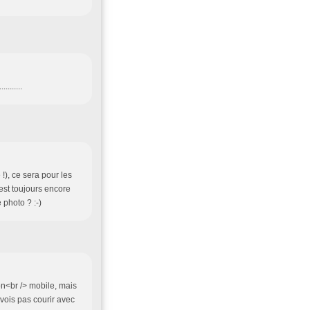
.......
!), ce sera pour les
est toujours encore
 photo ? :-)
on<br /> mobile, mais
vois pas courir avec