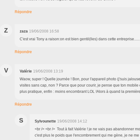
Répondre
Z
zaza
19/06/2008 16:58
C'est vrai Tony a raison:on est bien gentil(lles) dans cette entreprise..........
Répondre
V
Valérie
19/06/2008 13:19
Waow, super ! Quelle journée ! Bon, pour l'appareil photo (j'suis jalouse 
visites sans cap, non ? Parce que pour courir, je pense que ton mobile 
plus pratique, enfin : moins encombrant LOL !Alors à quand la première
Répondre
S
Sylvounette
19/06/2008 14:12
<br /> <br /> Tout à fait Valérie ! je ne vais pas abandonner m
c'est plus le poids que l'encombrement qui me gène, je ne me 