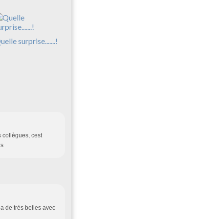
elle surprise.......!
 collègues, cest
rs
éja de très belles avec