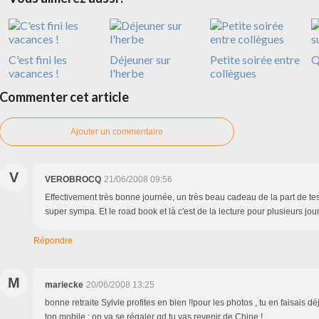
C'est fini les
Déjeuner sur
Petite soirée entre
Qu
vacances !
l'herbe
collègues
Commenter cet article
Ajouter un commentaire
V
VEROBROCQ
21/06/2008 09:56
Effectivement très bonne journée, un très beau cadeau de la part de tes
super sympa. Et le road book et là c'est de la lecture pour plusieurs jou
Répondre
M
mariecke
20/06/2008 13:25
bonne retraite Sylvie profites en bien !!pour les photos , tu en faisais d
ton mobile : on va se régaler qd tu vas revenir de Chine !