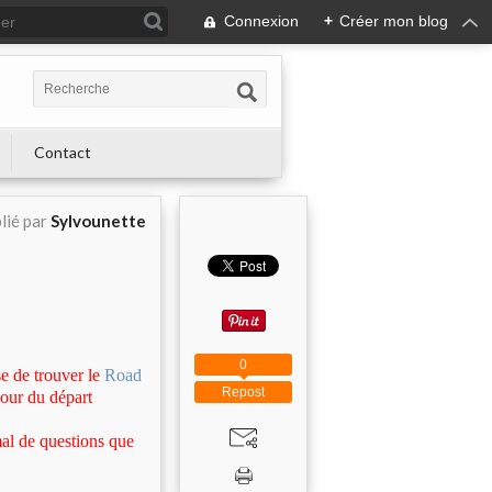
Connexion
+
Créer mon blog
Contact
lié par
Sylvounette
0
se de trouver le
Road
Repost
jour du départ
mal de questions que