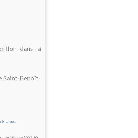
illon dans la
e Saint-Benoît-
n France.
illon. Vienne 2023