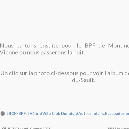
Nous partons ensuite pour le BPF de Montmor
Vienne où nous passerons la nuit.
Un clic sur la photo ci-dessous pour voir l'album d
du-Sault.
,
,
,
#BCN-BPF
#Vélo
#Vélo Club Dunois
#Autres loisirs.Escapades e
BPF Crozant. Creuse 2023.
BPF Montmor