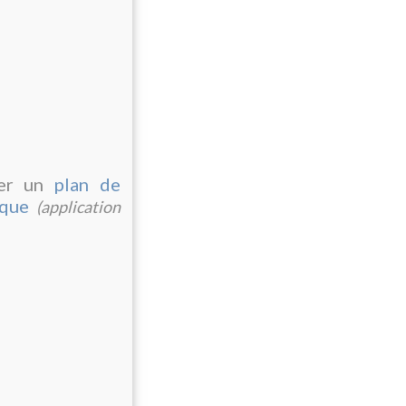
rer un
plan de
ique
(application