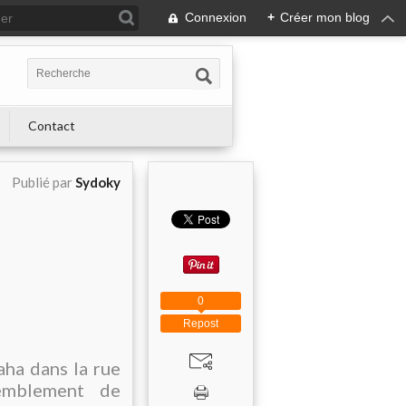
Connexion
+
Créer mon blog
Contact
Publié par
Sydoky
0
Repost
aha dans la rue
emblement de