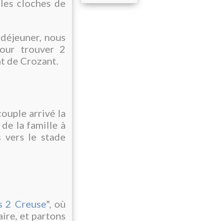
les cloches de
déjeuner, nous
pour trouver 2
nt de Crozant.
ouple arrivé la
 de la famille à
 vers le stade
s 2 Creuse
", où
aire, et partons