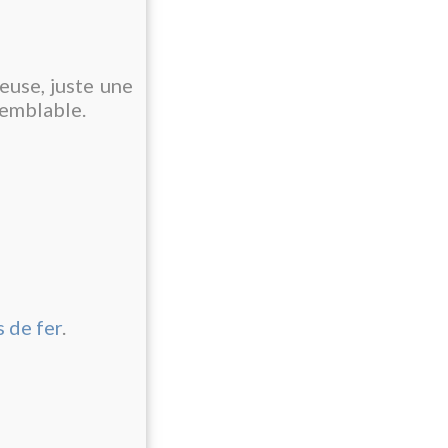
euse, juste une
semblable.
 de fer
.