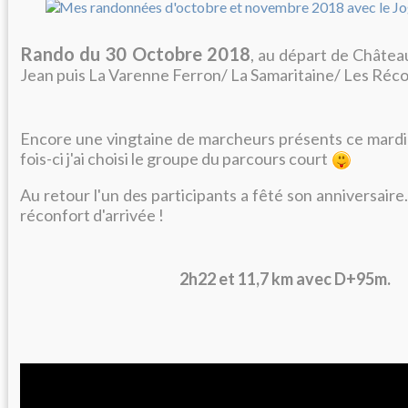
Rando du 30 Octobre 2018
, au départ de Château
Jean puis La Varenne Ferron/ La Samaritaine/ Les Récol
Encore une vingtaine de marcheurs présents ce mardi 
fois-ci j'ai choisi le groupe du parcours court
Au retour l'un des participants a fêté son anniversaire
réconfort d'arrivée !
2h22 et 11,7 km avec D+95m.