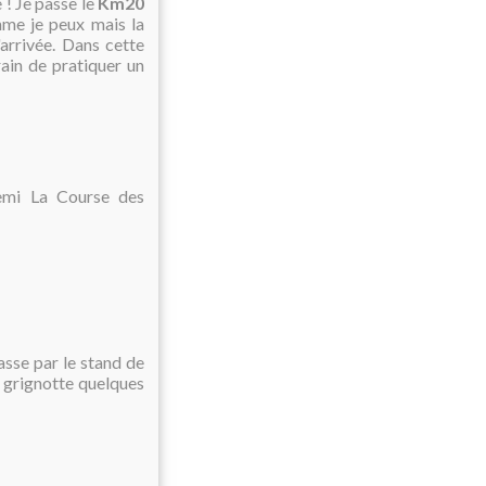
 ! Je passe le
Km20
omme je peux mais la
arrivée. Dans cette
rain de pratiquer un
 semi La Course des
asse par le stand de
e grignotte quelques