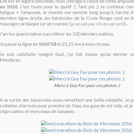
Elle est en légère descente, mais j'enrage à cause de cette ampoule
en 1h50
, c'est foutu pour la qualif :( Tant pis ;) Je continue c
fatigue + l'ampoule, le chemin me semble long jusqu'à l'arche d'
dernière ligne droite, les bénévoles de la Croix-Rouge sont en t
massage cardiaque sur un coureur (
)...
je ne sais pas s'il s'en est sorti
J'arrive quand même à accélérer les 100 derniers mètres.
Je passe la ligne en
1h56'58
et 21,15 km à mon chrono.
Je suis satisfaite malgré tout, j'ai fait mieux qu'au dernier
Meulières.
Merci à Guy Fav pour ces photos :)
A la sortie des bénévoles nous remettent une belle médaille. Je p
collation d'arrivée pour prendre de l'eau, ma gourde est vide, et j
chips salées et morceaux de bananes.