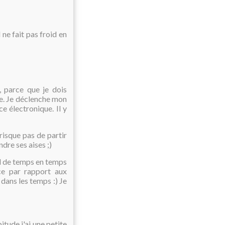
 ne fait pas froid en
, parce que je dois
he. Je déclenche mon
 électronique. Il y
 risque pas de partir
ndre ses aises ;)
il de temps en temps
ce par rapport aux
 dans les temps :) Je
itude j'ai une petite