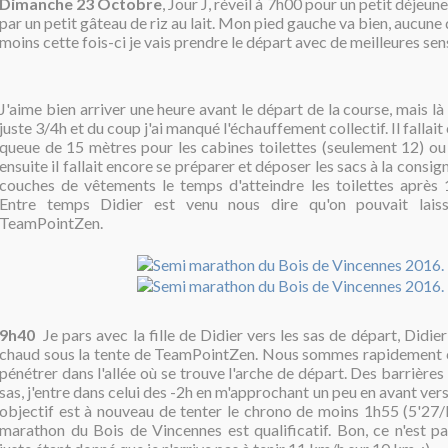
Dimanche 23 Octobre
, Jour J, réveil à 7h00 pour un petit déjeu
par un petit gâteau de riz au lait. Mon pied gauche va bien, aucune
moins cette fois-ci je vais prendre le départ avec de meilleures sen
J'aime bien arriver une heure avant le départ de la course, mais là 
juste 3/4h et du coup j'ai manqué l'échauffement collectif. Il fallait 
queue de 15 mètres pour les cabines toilettes (seulement 12) ou 
ensuite il fallait encore se préparer et déposer les sacs à la consign
couches de vêtements le temps d'atteindre les toilettes après
Entre temps Didier est venu nous dire qu'on pouvait lais
TeamPointZen.
9h40
Je pars avec la fille de Didier vers les sas de départ, Didier
chaud sous la tente de TeamPointZen. Nous sommes rapidement 
pénétrer dans l'allée où se trouve l'arche de départ. Des barrières
sas, j'entre dans celui des -2h en m'approchant un peu en avant ver
objectif est à nouveau de tenter le chrono de moins 1h55 (5'27
marathon du Bois de Vincennes est qualificatif. Bon, ce n'est pa