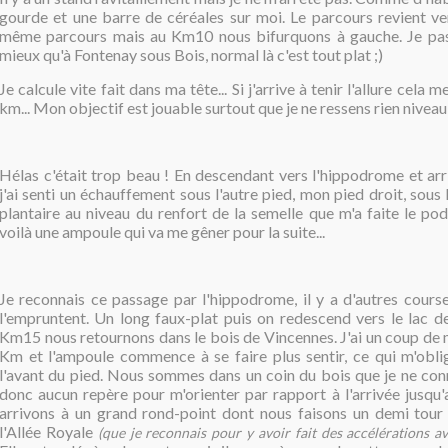
gourde et une barre de céréales sur moi. Le parcours revient ver
même parcours mais au Km10 nous bifurquons à gauche. Je pa
mieux qu'à Fontenay sous Bois, normal là c'est tout plat ;)
Je calcule vite fait dans ma tête... Si j'arrive à tenir l'allure cela
km... Mon objectif est jouable surtout que je ne ressens rien nivea
Hélas c'était trop beau ! En descendant vers l'hippodrome et arr
j'ai senti un échauffement sous l'autre pied, mon pied droit, sous 
plantaire au niveau du renfort de la semelle que m'a faite le pod
voilà une ampoule qui va me gêner pour la suite...
Je reconnais ce passage par l'hippodrome, il y a d'autres cours
l'empruntent. Un long faux-plat puis on redescend vers le lac de
Km15 nous retournons dans le bois de Vincennes. J'ai un coup de
Km et l'ampoule commence à se faire plus sentir, ce qui m'oblig
l'avant du pied. Nous sommes dans un coin du bois que je ne conna
donc aucun repère pour m'orienter par rapport à l'arrivée jusq
arrivons à un grand rond-point dont nous faisons un demi tour
l'Allée Royale
(que je reconnais pour y avoir fait des accélérations 