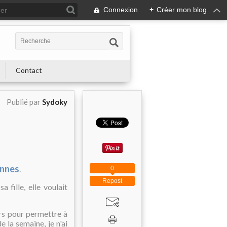
Connexion
+
Créer mon blog
Contact
Publié par
Sydoky
ennes
.
0
Repost
 fille, elle voulait
ors pour permettre à
 la semaine, je n'ai