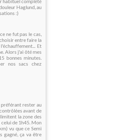
ner habituel complété
 douleur Haglund, au
sations :)
ce ne fut pas le cas,
choisir entre faire la
l'échauffement... Et
e. Alors j'ai ôté mes
 15 bonnes minutes.
ser nos sacs chez
 préférant rester au
contrôlées avant de
 limitent la zone des
s celui de 1h45. Mon
/km) vu que ce Semi
s gagné, ça va être