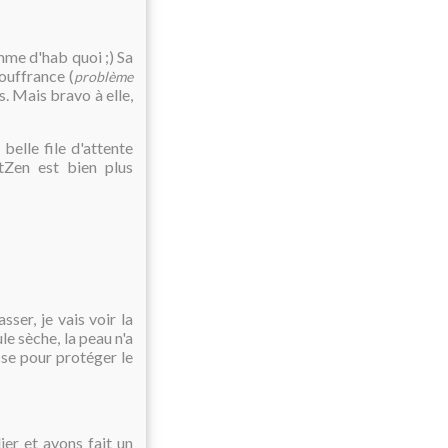
mme d'hab quoi ;) Sa
souffrance (
problème
s. Mais bravo à elle,
elle file d'attente
tZen est bien plus
sser, je vais voir la
e sèche, la peau n'a
se pour protéger le
ier et avons fait un