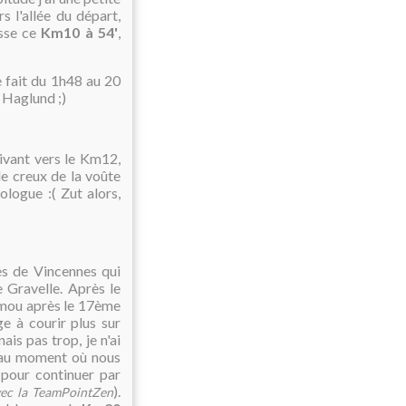
s l'allée du départ,
sse ce
Km10 à 54'
,
 me fait du 1h48 au 20
u Haglund ;)
ivant vers le Km12,
le creux de la voûte
ologue :( Zut alors,
es de Vincennes qui
 Gravelle. Après le
 mou après le 17ème
e à courir plus sur
is pas trop, je n'ai
u'au moment où nous
 pour continuer par
).
avec la TeamPointZen