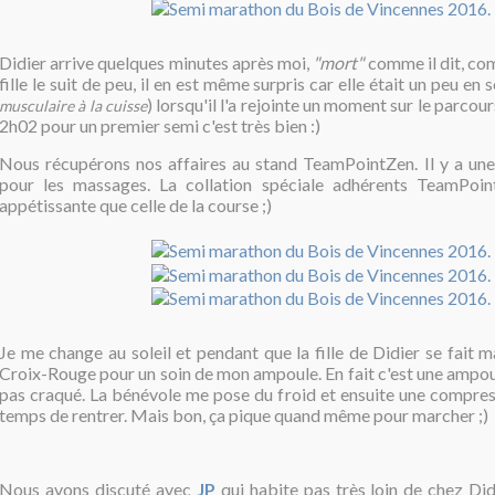
Didier arrive quelques minutes après moi,
"mort"
comme il dit, co
fille le suit de peu, il en est même surpris car elle était un peu en 
) lorsqu'il l'a rejointe un moment sur le parcour
musculaire à la cuisse
2h02 pour un premier semi c'est très bien :)
Nous récupérons nos affaires au stand TeamPointZen. Il y a une b
pour les massages. La collation spéciale adhérents TeamPoin
appétissante que celle de la course ;)
Je me change au soleil et pendant que la fille de Didier se fait ma
Croix-Rouge pour un soin de mon ampoule. En fait c'est une ampoul
pas craqué. La bénévole me pose du froid et ensuite une compres
temps de rentrer. Mais bon, ça pique quand même pour marcher ;)
Nous avons discuté avec
JP
qui habite pas très loin de chez Did