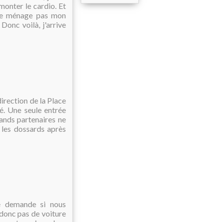
monter le cardio. Et
 ne ménage pas mon
onc voilà, j'arrive
 direction de la Place
gé. Une seule entrée
ands partenaires ne
les dossards après
le demande si nous
 donc pas de voiture