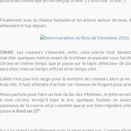
juste étant donné que je n'arrive pas à tenir 11 km/h sur 10 km ;)
Finalement avec la chaleur humaine et les arbres autour de nous, il
attendant le top départ.
10h00
Les coureurs s'élancent, enfin, ceux placés tout devant
marcher quelques mètres avant de trottiner en passant sous l'arc
chrono en même temps que je passe sur le tapis détecteur de puce
aura donc bien un temps officiel et un temps réel.
L'allée n'est pas très large pour le nombre de coureurs alors je ne
trop vite. Il faut attendre d'arriver sur l'avenue de Nogent pour pre
Nous partons pour faire un tour du lac des Minimes. Je jette un oe
à mon chrono lorsqu'il bipe le km, quelques foulées en avan
panneaux de la course, et je constate que je suis bien régulière pile
passe le
Km5 en 27'
.
Il y a un stand ravitaillement mais je ne m'arrête pas. Comme d'hab