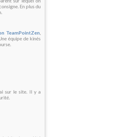
parent sur lequel on
consigne. En plus du
n.
ion TeamPointZen
,
r. Une équipe de kinés
ourse.
 sur le site. Il y a
rité.